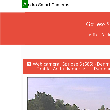
A
ndro Smart Cameras
Gørløse S
- Trafik - And
Web camera: Gørløse S (585) - Denm
- Trafik - Andre kameraer - - Danma