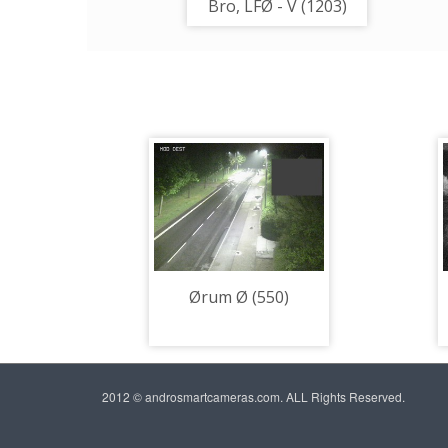
Bro, LFØ - V (1203)
Ørum Ø (550)
2012 © androsmartcameras.com. ALL Rights Reserved.