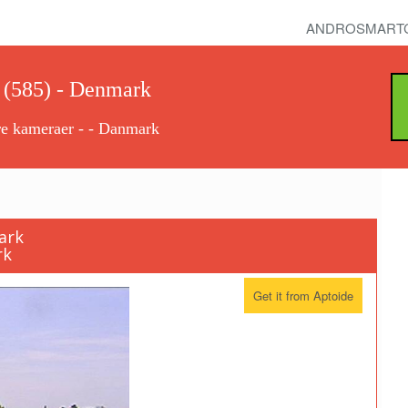
ANDROSMART
 (585) - Denmark
re kameraer - - Danmark
ark
rk
Get it from Aptoide