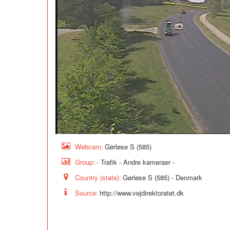
Webcam:
Gørløse S (585)
Group:
- Trafik - Andre kameraer -
Country (state):
Gørløse S (585) - Denmark
Source:
http://www.vejdirektoratet.dk